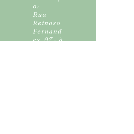
o:
Rua
Reinoso
Fernand
es, 97 - à
91 - Vila
Carrão,
São
Paulo -
SP,
03429-
050